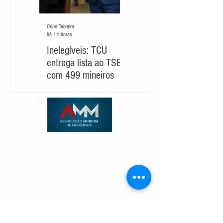
Orion Teixeira
Orion Teixeira
há 14 horas
há 5 dias
Inelegíveis: TCU
Partido cobra um
entrega lista ao TSE
‘novo Cleitinho’ para
com 499 mineiros
retomar sua
candidatura