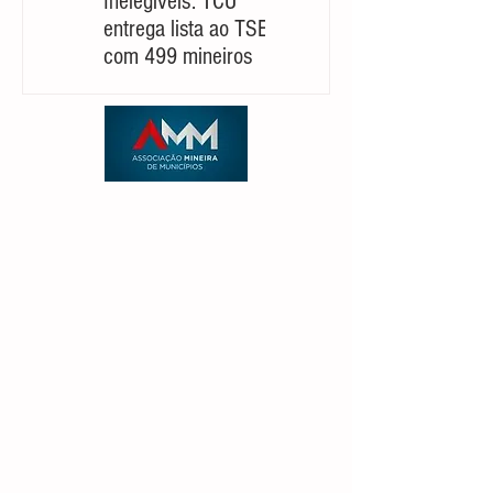
Inelegíveis: TCU
Partido cobra um
entrega lista ao TSE
‘novo Cleitinho’ para
com 499 mineiros
retomar sua
candidatura