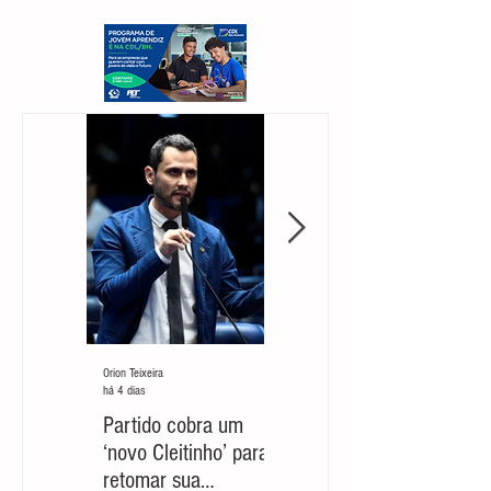
Orion Teixeira
Orion Teixeira
há 4 dias
30 de jul.
Partido cobra um
Marcelo Aro: jogada
‘novo Cleitinho’ para
com risco de suicídio
retomar sua
político