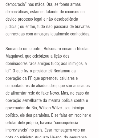
democracia” nas mãos. Ora, se forem armas 
democráticas, estamos falando de recursos no 
devido processo legal e não desobediência 
judicial; ou então, tudo não passaria de bravatas 
conhecidas com ameaças igualmente conhecidas.
Somando um e outro, Bolsonaro encarna Nicolau 
Maquiavel, que celebrizou a lição dos 
dominadores “aos amigos tudo; aos inimigos, a 
lei”. O que fez o presidente? Reclamou da 
operação da PF que apreendeu celulares e 
computadores de aliados dele, que são acusados 
de alimentar rede de fake News. Mas, no caso da 
operação semelhante da mesma polícia contra o 
governador do Rio, Wilson Witzel, seu inimigo 
político, ele deu parabéns. E se falar em recolher o 
celular dele próprio, haveria “consequência 
imprevisíveis” no país. Essa mensagem veio na 
nota do ministro Augusto Heleno, da segurança 