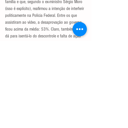
família e que, segundo o ex-ministro Sérgio Moro 
(isso é explícito), reafirmou a intenção de interferir 
politicamente na Polícia Federal. Entre os que 
assistiram ao vídeo, a desaprovação ao governo 
ficou acima da média: 53%. Claro, também não 
dá para isentá-lo do descontrole e falta de ação 
no combate ao coronavírus que mata mil 
brasileiros por dia. 
Efeitos jurídicos e políticos das revelações do 
vídeo da reunião ministerial