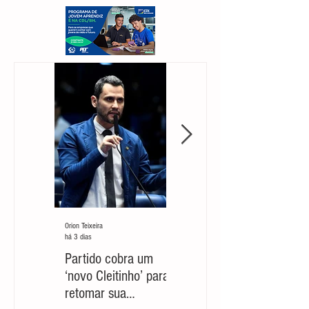
Orion Teixeira
Orion Teixeira
há 3 dias
há 7 dias
Partido cobra um
Marcelo Aro: jogada
‘novo Cleitinho’ para
com risco de suicídio
retomar sua
político