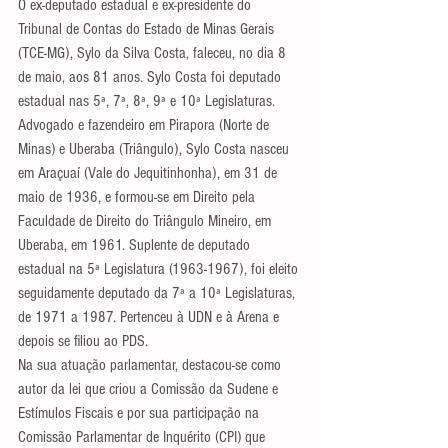
O ex-deputado estadual e ex-presidente do 
Tribunal de Contas do Estado de Minas Gerais 
(TCE-MG), Sylo da Silva Costa, faleceu, no dia 8 
de maio, aos 81 anos. Sylo Costa foi deputado 
estadual nas 5ª, 7ª, 8ª, 9ª e 10ª Legislaturas.
Advogado e fazendeiro em Pirapora (Norte de 
Minas) e Uberaba (Triângulo), Sylo Costa nasceu 
em Araçuaí (Vale do Jequitinhonha), em 31 de 
maio de 1936, e formou-se em Direito pela 
Faculdade de Direito do Triângulo Mineiro, em 
Uberaba, em 1961. Suplente de deputado 
estadual na 5ª Legislatura (1963-1967), foi eleito 
seguidamente deputado da 7ª a 10ª Legislaturas, 
de 1971 a 1987. Pertenceu à UDN e à Arena e 
depois se filiou ao PDS.
Na sua atuação parlamentar, destacou-se como 
autor da lei que criou a Comissão da Sudene e 
Estímulos Fiscais e por sua participação na 
Comissão Parlamentar de Inquérito (CPI) que 