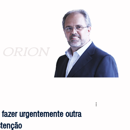
ORION
m fazer urgentemente outra
stenção