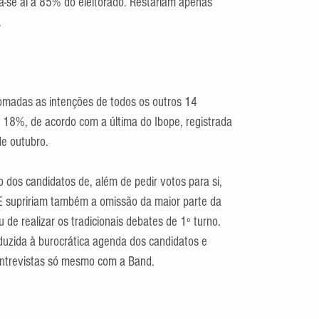
a-se aí a 85% do eleitorado. Restariam apenas 
.
omadas as intenções de todos os outros 14 
de 18%, de acordo com a última do Ibope, registrada 
de outubro.
o dos candidatos de, além de pedir votos para si, 
E supririam também a omissão da maior parte da 
 de realizar os tradicionais debates de 1º turno. 
duzida à burocrática agenda dos candidatos e 
entrevistas só mesmo com a Band.