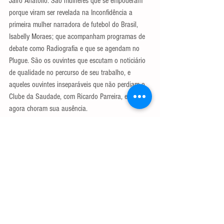
Jairo Anatólio. São mulheres que se empoderam 
porque viram ser revelada na Inconfidência a 
primeira mulher narradora de futebol do Brasil, 
Isabelly Moraes; que acompanham programas de 
debate como Radiografia e que se agendam no 
Plugue. São os ouvintes que escutam o noticiário 
de qualidade no percurso de seu trabalho, e 
aqueles ouvintes inseparáveis que não perdiam o 
Clube da Saudade, com Ricardo Parreira, e que 
agora choram sua ausência.
Governos não são proprietários de bens públicos, 
governos vão e vem, e não têm o direito de 
usurpar patrimônios e fazer deles o que bem 
entender, porque esses patrimônios são do povo.
Minas são muitas, já dizia o poeta, mas se há um 
símbolo de Minas Gerais que tem o direito de ser 
preservado, com respeito a toda sua história, que 