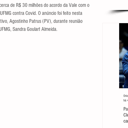
r cerca de R$ 30 milhões do acordo da Vale com o 
UFMG contra Covid. O anúncio foi feito nesta 
ativo, Agostinho Patrus (PV), durante reunião 
a UFMG, Sandra Goulart Almeida.  
Orio
há 
Pa
Cl
ca