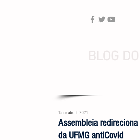
BLOG DO
15 de abr. de 2021
Assembleia redireciona
da UFMG antiCovid