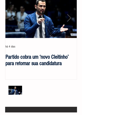
há 4 dias
30 de jul.
Partido cobra um ‘novo Cleitinho’
Marcelo Aro: jogad
para retomar sua candidatura
suicídio político
Partido cobra um ‘novo Cleitinho’ para
retomar sua candidatura