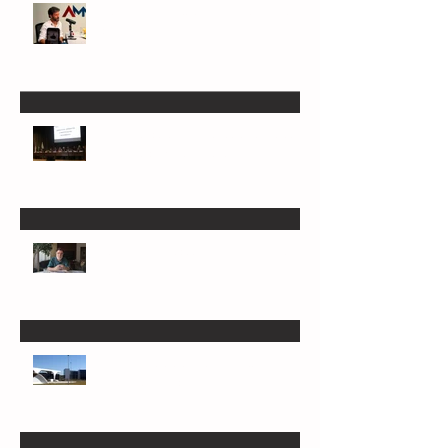
Marcelo Aro: jogada com risco de suicídio
político
Greve vai parar Secretaria da Fazenda de
Minas na próxima semana
Patrus quer 'chapa dos sonhos' com Jarbas
e Kalil
Dos nove candidatos a governador, só 4
serão mais competitivos