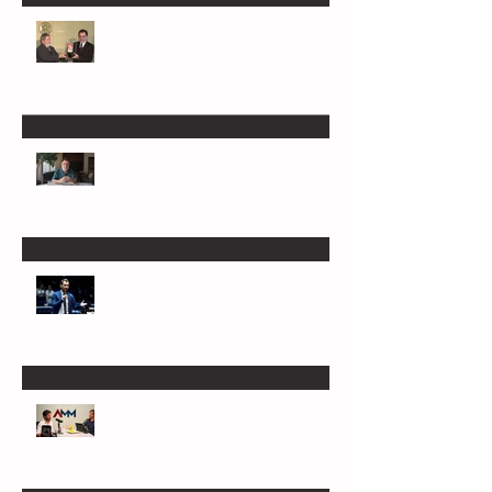
Patrus só não será candidato se Lula não
quiser
Nona tentativa do PT, Patrus aceita
conversar
Estado chave, Minas é o mais indefinido
nas eleições deste ano
AMM inaugura podcast e sabatina pré-
candidatos ao Senado