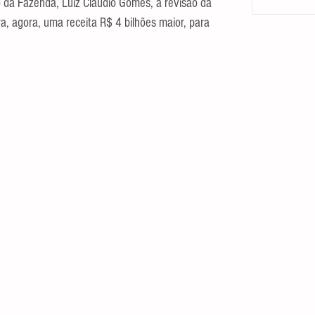
o da Fazenda, Luiz Claudio Gomes, a revisão da 
a, agora, uma receita R$ 4 bilhões maior, para 