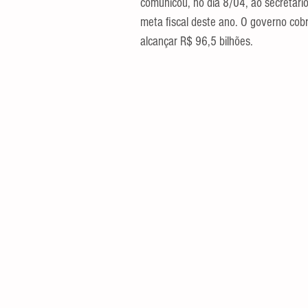
comunicou, no dia 8/04, ao secretári
meta fiscal deste ano. O governo cobr
alcançar R$ 96,5 bilhões.