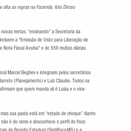
e dita as regras na Fazenda, foto Dirceu 
s novas metas, “ensinando” a Secretaria da 
 incluem a "Emissão de Visto para Liberação de 
e Nota Fiscal Avulsa" e de 550 multas diárias 
eral Marcel Beghini e integrado pelos secretários 
arreto (Planejamento) e Luiz Claudio. Todos na 
afirmam que quem manda ali é Luísa e o vice-
, mas sua pasta está em “estado de choque” diante 
m não é do ramo e desconhece o perfil do fisco 
cais da Receita Estadual (Sindifisco-MG) e a 