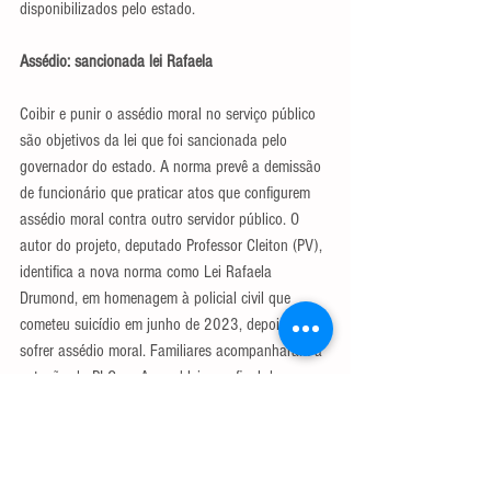
disponibilizados pelo estado.
Assédio: sancionada lei Rafaela
Coibir e punir o assédio moral no serviço público 
são objetivos da lei que foi sancionada pelo 
governador do estado. A norma prevê a demissão 
de funcionário que praticar atos que configurem 
assédio moral contra outro servidor público. O 
autor do projeto, deputado Professor Cleiton (PV), 
identifica a nova norma como Lei Rafaela 
Drumond, em homenagem à policial civil que 
cometeu suicídio em junho de 2023, depois de 
sofrer assédio moral. Familiares acompanharam a 
votação do PLC na Assembleia, no final do ano 
passado.
(*) Publicado no Jornal Estado de Minas