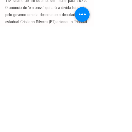
13º salário dentro do ano, sem  adiar para 2022. 
O anúncio de ‘em breve’ quitará a dívida foi dado 
pelo governo um dia depois que o deputado 
estadual Cristiano Silveira (PT) acionou o Tribunal 
de Contas do Estado. Além, é claro, de muita 
pressão de associações e sindicatos.
Eles alegam que o governo tem dinheiro em caixa, 
mas adia o compromisso com os direitos dos 
servidores. Com o retorno dos trabalhos 
legislativos na próxima semana, a pressão política 
deverá voltar sobre o governo.
LEIA MAIS: 
Bolsonaro tem três saídas: 
impeachment, dar golpe ou sangrar até 2022