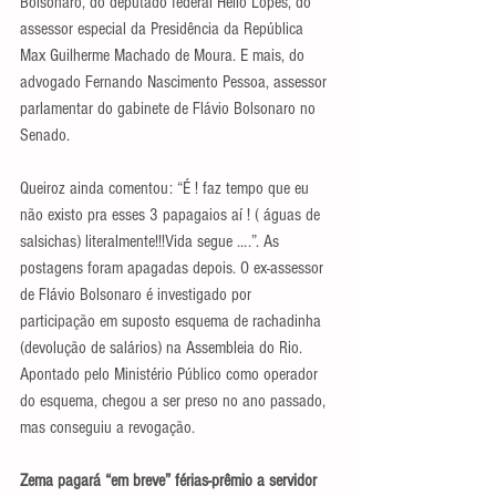
Bolsonaro, do deputado federal Hélio Lopes, do 
assessor especial da Presidência da República 
Max Guilherme Machado de Moura. E mais, do 
advogado Fernando Nascimento Pessoa, assessor 
parlamentar do gabinete de Flávio Bolsonaro no 
Senado.
Queiroz ainda comentou: “É ! faz tempo que eu 
não existo pra esses 3 papagaios aí ! ( águas de 
salsichas) literalmente!!!Vida segue ….”. As 
postagens foram apagadas depois. O ex-assessor 
de Flávio Bolsonaro é investigado por 
participação em suposto esquema de rachadinha 
(devolução de salários) na Assembleia do Rio. 
Apontado pelo Ministério Público como operador 
do esquema, chegou a ser preso no ano passado, 
mas conseguiu a revogação.
Zema pagará “em breve” férias-prêmio a servidor