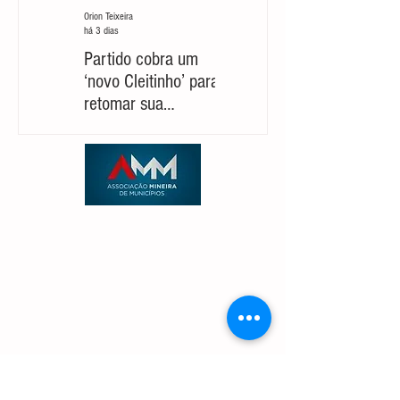
Orion Teixeira
Orion Teixeira
há 3 dias
30 de jul.
Partido cobra um
Marcelo Aro: jogada
‘novo Cleitinho’ para
com risco de suicídio
retomar sua
político
candidatura