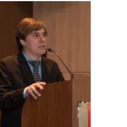
expõem autoritarismo de
Bolsonaro
O que está planejando o presidente Bolsonaro: um
golpe ou só brinca com fogo para intimidar e
emparedar as instituições democráticas? As dua