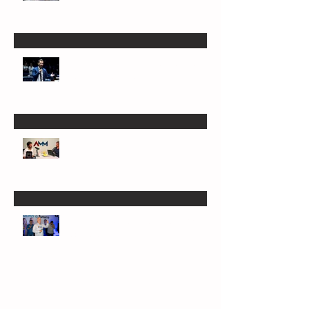
Nona tentativa do PT, Patrus aceita
conversar
Estado chave, Minas é o mais indefinido
nas eleições deste ano
AMM inaugura podcast e sabatina pré-
candidatos ao Senado
Reeleição no Crea/MG alcança 81,3% de
aprovação