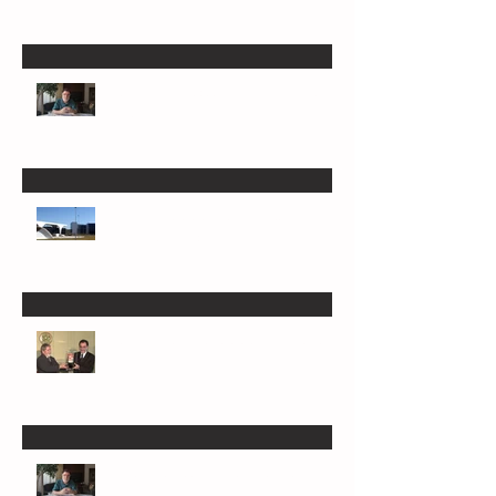
Greve vai parar Secretaria da Fazenda de
Minas na próxima semana
Patrus quer 'chapa dos sonhos' com Jarbas
e Kalil
Dos nove candidatos a governador, só 4
serão mais competitivos
Patrus só não será candidato se Lula não
quiser