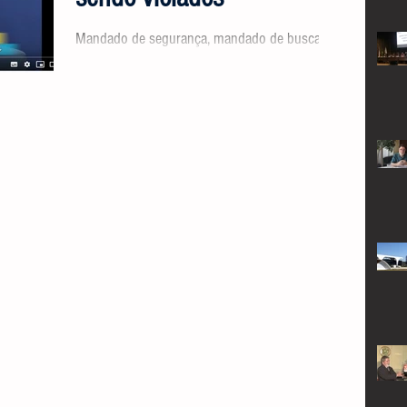
Mandado de segurança, mandado de busca e
apreensão e até de soltura: são expressões
jurídicas, constitucionais que, muitas vezes,
nos...