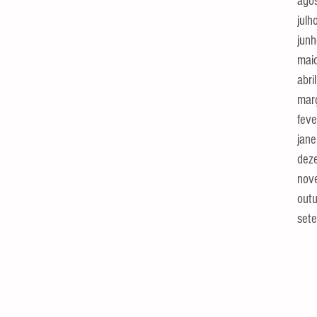
ago
julh
jun
mai
abri
mar
feve
jane
dez
nov
out
set