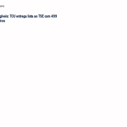
hora
há 4 dias
egíveis: TCU entrega lista ao TSE com 499
Partido cobra um ‘novo Cleitinho’ para re
iros
candidatura