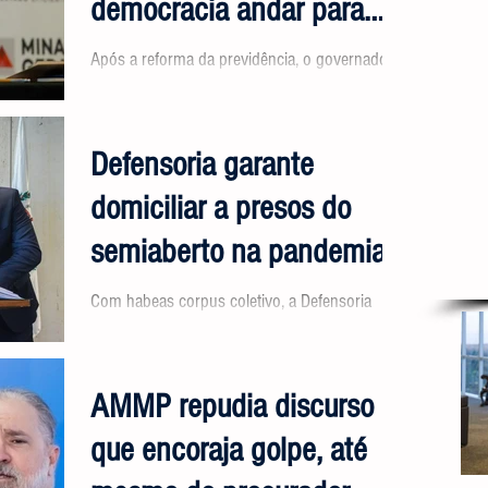
democracia andar para
trás
Após a reforma da previdência, o governador
Romeu Zema (Novo) retoma o discurso das
privatizações de estatais mineiras. Para isso,
ele...
Defensoria garante
domiciliar a presos do
semiaberto na pandemia
Com habeas corpus coletivo, a Defensoria
Pública de Minas conseguiu a libertação de
presos dos regimes aberto e semiaberto de
duas...
AMMP repudia discurso
que encoraja golpe, até