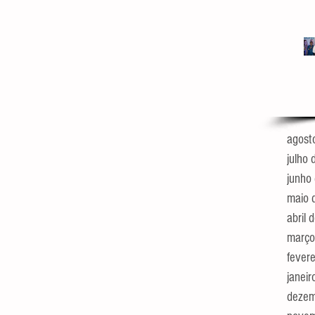
agost
julho
junho
maio 
abril
março
fever
janei
dezem