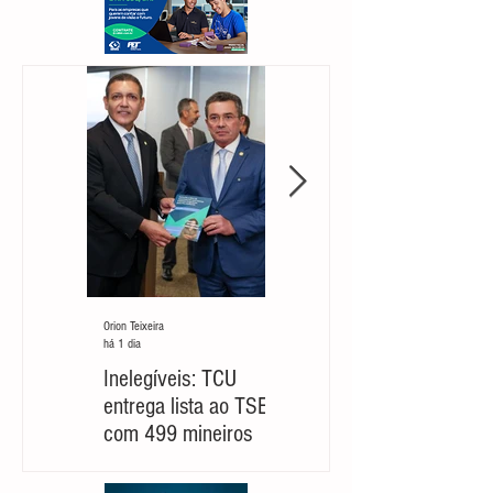
Orion Teixeira
Orion Teixeira
há 1 dia
há 6 dias
Inelegíveis: TCU
Partido cobra um
entrega lista ao TSE
‘novo Cleitinho’ para
com 499 mineiros
retomar sua
candidatura