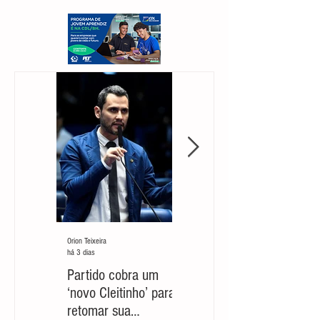
Orion Teixeira
Orion Teixeira
há 3 dias
30 de jul.
Partido cobra um
Marcelo Aro: jogada
‘novo Cleitinho’ para
com risco de suicídio
retomar sua
político