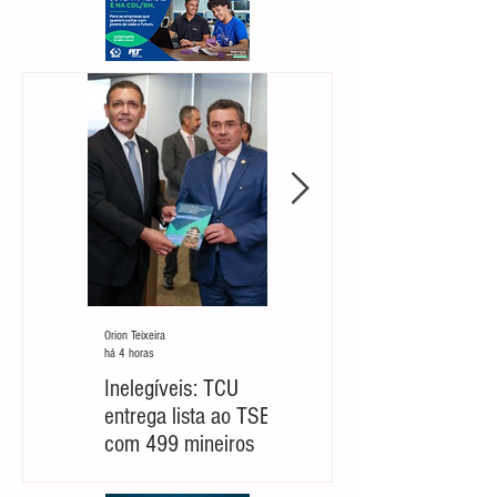
Orion Teixeira
Orion Teixeira
há 4 horas
há 5 dias
Inelegíveis: TCU
Partido cobra um
entrega lista ao TSE
‘novo Cleitinho’ para
com 499 mineiros
retomar sua
candidatura