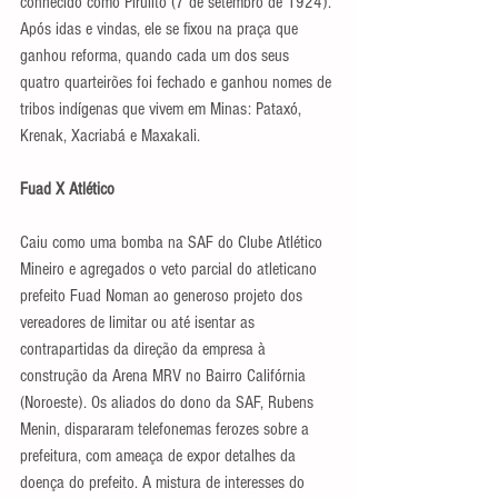
conhecido como Pirulito (7 de setembro de 1924). 
Após idas e vindas, ele se fixou na praça que 
ganhou reforma, quando cada um dos seus 
quatro quarteirões foi fechado e ganhou nomes de 
tribos indígenas que vivem em Minas: Pataxó, 
Krenak, Xacriabá e Maxakali.
Fuad X Atlético
Caiu como uma bomba na SAF do Clube Atlético 
Mineiro e agregados o veto parcial do atleticano 
prefeito Fuad Noman ao generoso projeto dos 
vereadores de limitar ou até isentar as 
contrapartidas da direção da empresa à 
construção da Arena MRV no Bairro Califórnia 
(Noroeste). Os aliados do dono da SAF, Rubens 
Menin, dispararam telefonemas ferozes sobre a 
prefeitura, com ameaça de expor detalhes da 
doença do prefeito. A mistura de interesses do 