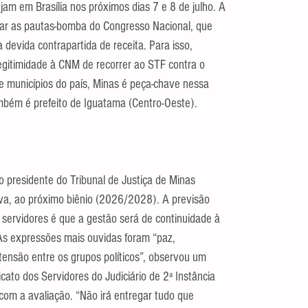
am em Brasília nos próximos dias 7 e 8 de julho. A 
mar as pautas-bomba do Congresso Nacional, que 
devida contrapartida de receita. Para isso, 
gitimidade à CNM de recorrer ao STF contra o 
e municípios do país, Minas é peça-chave nessa 
ambém é prefeito de Iguatama (Centro-Oeste).
 presidente do Tribunal de Justiça de Minas 
lva, ao próximo biênio (2026/2028). A previsão 
 servidores é que a gestão será de continuidade à 
 As expressões mais ouvidas foram “paz, 
a tensão entre os grupos políticos”, observou um 
ato dos Servidores do Judiciário de 2ª Instância 
 com a avaliação. “Não irá entregar tudo que 