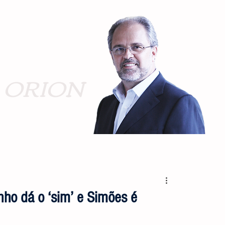
ORION
inho dá o ‘sim’ e Simões é