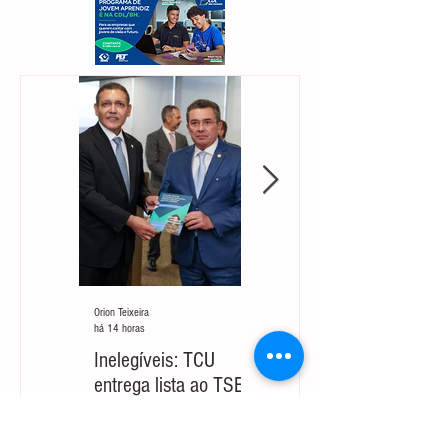
Orion Teixeira
Orion Teixeira
há 14 horas
há 5 dias
Inelegíveis: TCU
Partido cobra um
entrega lista ao TSE
‘novo Cleitinho’ para
com 499 mineiros
retomar sua
candidatura