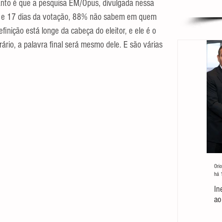
anto é que a pesquisa EM/Opus, divulgada nessa 
s e 17 dias da votação, 88% não sabem em quem 
inição está longe da cabeça do eleitor, e ele é o 
rário, a palavra final será mesmo dele. E são várias 
Orio
há 
In
ao