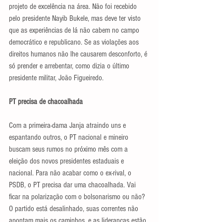
projeto de excelência na área. Não foi recebido 
pelo presidente Nayib Bukele, mas deve ter visto 
que as experiências de lá não cabem no campo 
democrático e republicano. Se as violações aos 
direitos humanos não lhe causarem desconforto, é 
só prender e arrebentar, como dizia o último 
presidente militar, João Figueiredo.
PT precisa de chacoalhada
Com a primeira-dama Janja atraindo uns e 
espantando outros, o PT nacional e mineiro 
buscam seus rumos no próximo mês com a 
eleição dos novos presidentes estaduais e 
nacional. Para não acabar como o ex-rival, o 
PSDB, o PT precisa dar uma chacoalhada. Vai 
ficar na polarização com o bolsonarismo ou não? 
O partido está desalinhado, suas correntes não 
apontam mais os caminhos, e as lideranças estão 