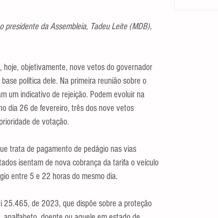
 presidente da Assembleia, Tadeu Leite (MDB), 
s, hoje, objetivamente, nove vetos do governador 
base política dele. Na primeira reunião sobre o 
am um indicativo de rejeição. Podem evoluir na 
no dia 26 de fevereiro, três dos nove vetos 
rioridade de votação.
ue trata de pagamento de pedágio nas vias 
etados isentam de nova cobrança da tarifa o veículo 
io entre 5 e 22 horas do mesmo dia.
i 25.465, de 2023, que dispõe sobre a proteção 
, analfabeto, doente ou aquele em estado de 