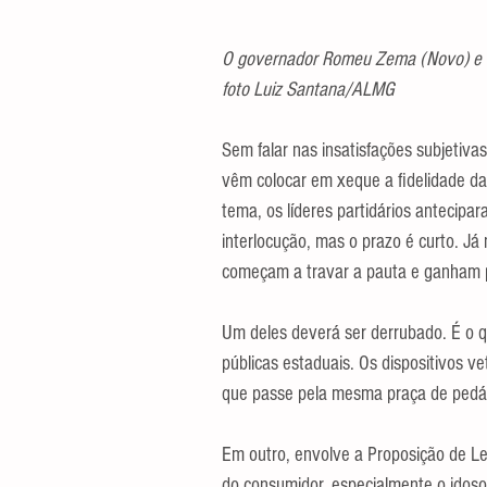
O governador Romeu Zema (Novo) e o
foto Luiz Santana/ALMG
Sem falar nas insatisfações subjetiva
vêm colocar em xeque a fidelidade da 
tema, os líderes partidários antecipar
interlocução, mas o prazo é curto. Já 
começam a travar a pauta e ganham p
Um deles deverá ser derrubado. É o q
públicas estaduais. Os dispositivos v
que passe pela mesma praça de pedág
Em outro, envolve a Proposição de Le
do consumidor, especialmente o idoso