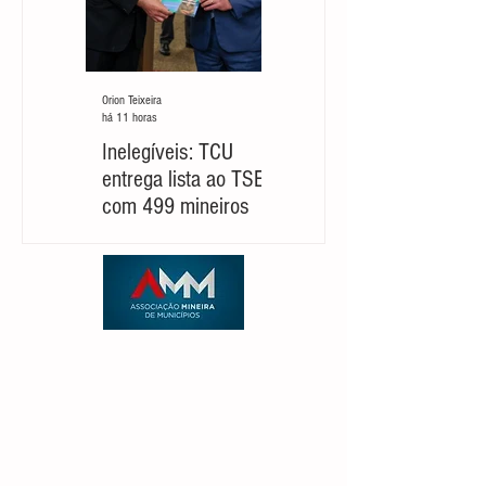
Orion Teixeira
Orion Teixeira
há 11 horas
há 5 dias
Inelegíveis: TCU
Partido cobra um
entrega lista ao TSE
‘novo Cleitinho’ para
com 499 mineiros
retomar sua
candidatura