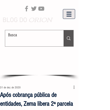
ORION
BLOG DO
31 de dez. de 2020
Após cobrança pública de
entidades, Zema libera 2ª parcela