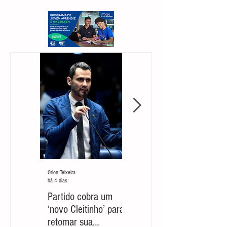
Orion Teixeira
Orion Teixeira
há 4 dias
30 de jul.
Partido cobra um
Marcelo Aro: jogada
‘novo Cleitinho’ para
com risco de suicídio
retomar sua
político