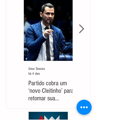
Orion Teixeira
Orion Teixeira
há 4 dias
30 de jul.
Partido cobra um
Marcelo Aro: jogada
‘novo Cleitinho’ para
com risco de suicídio
retomar sua
político
candidatura