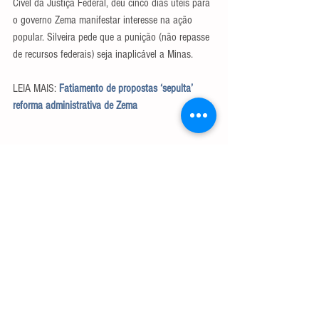
Cível da Justiça Federal, deu cinco dias úteis para 
o governo Zema manifestar interesse na ação 
popular. Silveira pede que a punição (não repasse 
de recursos federais) seja inaplicável a Minas.  
LEIA MAIS: 
Fatiamento de propostas ‘sepulta’ 
reforma administrativa de Zema
Tags:
reforma da previdência
Sindifisco/MG
presidente da Assembleia Agostinho Patrus (PV)
prefeito de BH Alexandre kalil
Câmara Municipal de BH
Pedro Bueno
Sindibel
Política
Economia
coronavírus