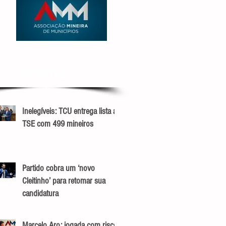
RECENTES
Inelegíveis: TCU entrega lista ao
TSE com 499 mineiros
Partido cobra um ‘novo
Cleitinho’ para retomar sua
candidatura
Marcelo Aro: jogada com risco