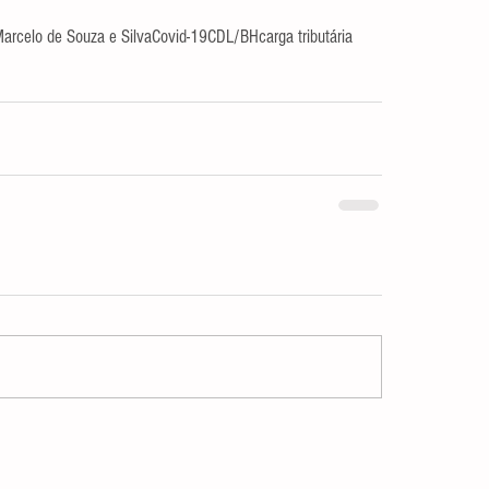
arcelo de Souza e Silva
Covid-19
CDL/BH
carga tributária