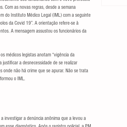
s. Com as novas regras, desde a semana 
m do Instituto Médico Legal (IML) com a seguinte 
os da Covid 19”. A orientação refere-se à 
entos. A mensagem assustou os funcionários da 
os médicos legistas anotam “vigência da 
 justificar a desnecessidade de se realizar 
s onde não há crime que se apurar. Não se trata 
nformou o IML.
u a investigar a denúncia anônima que a levou a 
m esse diagnóstico. Após o registro policial, a PM 