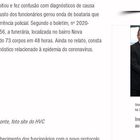
pitou e fez confusão com diagnósticos de causa 
usto dos funcionários gerou onda de boataria que 
rrência policial. Segundo o boletim, nº 2020-
 a funerária, localizada no bairro Nova 
do 73 corpos em 48 horas. Ainda no relato, consta 
nóstico relacionado à epidemia do coronavírus.
Orio
há 
In
nte, foto site do HVC
ao
hecimento dos funcionários com o novo protocolo 