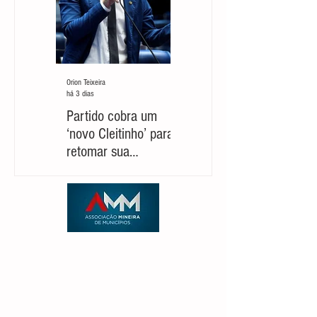
Orion Teixeira
Orion Teixeira
há 3 dias
há 7 dias
Partido cobra um
Marcelo Aro: jogada
‘novo Cleitinho’ para
com risco de suicídio
retomar sua
político
candidatura