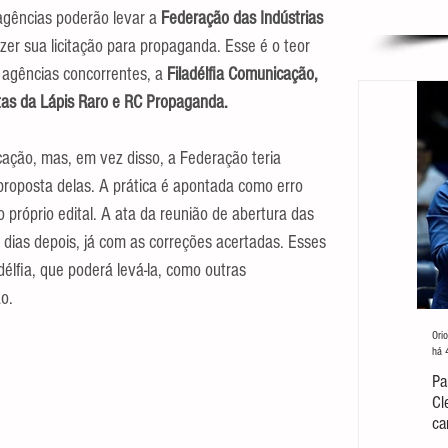
agências poderão levar a 
Federação das Indústrias 
zer sua licitação para propaganda. Esse é o teor 
agências concorrentes, a 
Filadélfia Comunicação, 
stas da Lápis Raro e RC Propaganda.
icação, mas, em vez disso, a Federação teria 
proposta delas. A prática é apontada como erro 
 próprio edital. A ata da reunião de abertura das 
e dias depois, já com as correções acertadas. Esses 
élfia, que poderá levá-la, como outras 
o.
Orio
há 
Pa
Cl
ca