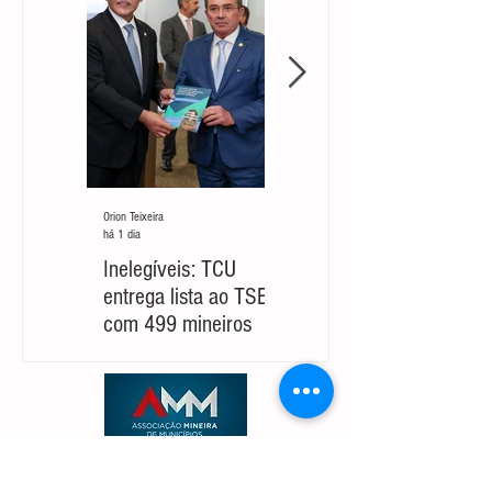
Orion Teixeira
Orion Teixeira
há 1 dia
há 6 dias
Inelegíveis: TCU
Partido cobra um
entrega lista ao TSE
‘novo Cleitinho’ para
com 499 mineiros
retomar sua
candidatura