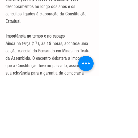
desdobramentos ao longo dos anos e os 
conceitos ligados à elaboração da Constituição 
Estadual.
Importância no tempo e no espaço
Ainda na terça (17), às 19 horas, acontece uma 
edição especial do Pensando em Minas, no Teatro 
da Assembleia. O encontro debaterá a importância 
que a Constituição teve no passado, assim como 
sua relevância para a garantia da democracia 
hoje e no futuro.
A principal homenagem acontece na quinta-feira 
(19/9/19), a partir das 20 horas: uma Reunião 
Especial no Plenário da ALMG, sob o comando do 
presidente da Casa, Agostinho Patrus (PV). Os 
constituintes receberão uma edição comemorativa 
da Constituição, com os nomes de todos que 