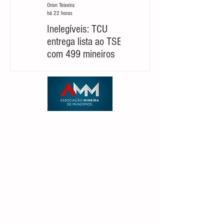
Orion Teixeira
Orion Teixeira
há 22 horas
há 5 dias
Inelegíveis: TCU
Partido cobra um
entrega lista ao TSE
‘novo Cleitinho’ para
com 499 mineiros
retomar sua
candidatura