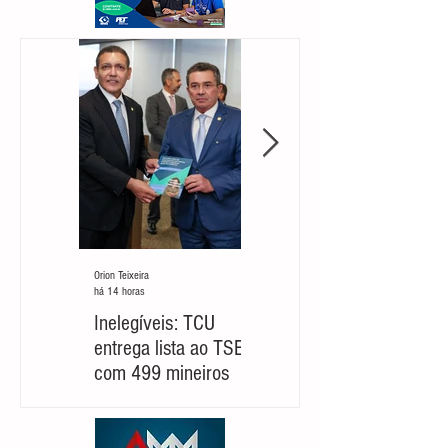
Orion Teixeira
Orion Teixeira
há 14 horas
há 5 dias
Inelegíveis: TCU
Partido cobra um
entrega lista ao TSE
‘novo Cleitinho’ para
com 499 mineiros
retomar sua
candidatura