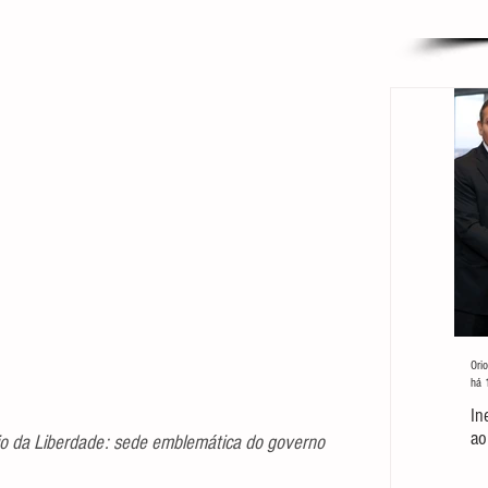
Orio
há 
In
ao
da Liberdade: sede emblemática do governo 