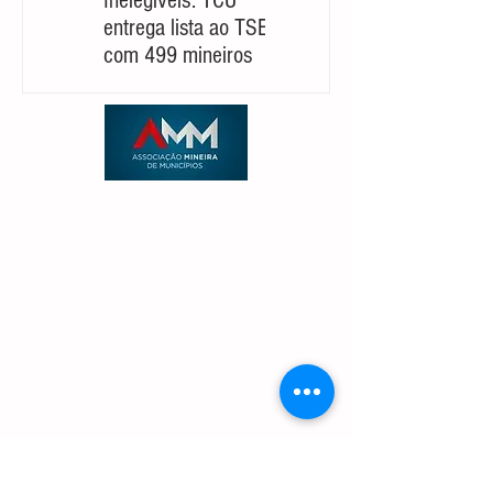
Inelegíveis: TCU
Partido cobra um
entrega lista ao TSE
‘novo Cleitinho’ para
com 499 mineiros
retomar sua
candidatura