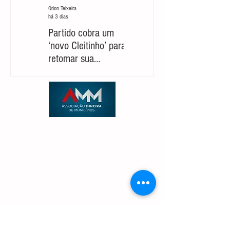
Orion Teixeira
Orion Teixeira
há 3 dias
30 de jul.
Partido cobra um
Marcelo Aro: jogada
‘novo Cleitinho’ para
com risco de suicídio
retomar sua
político
candidatura