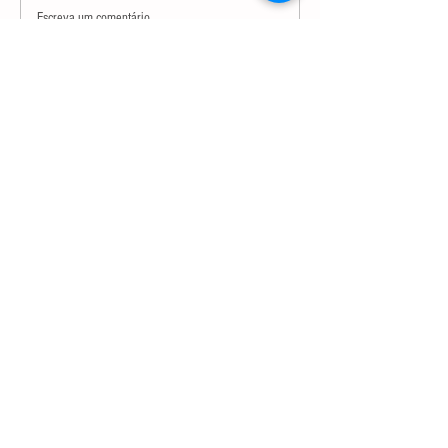
Escreva um comentário
Orion Teixeira
Orion Teixeira
há 17 horas
há 5 dias