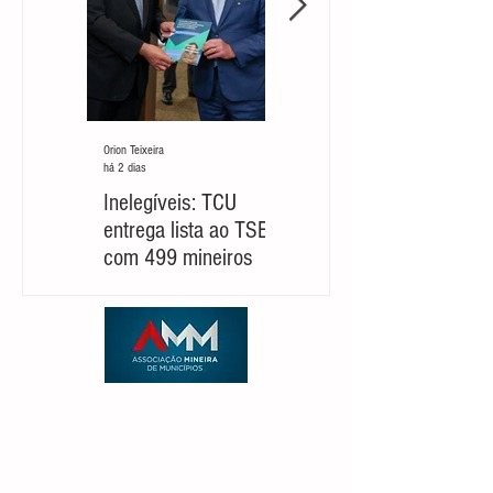
Orion Teixeira
Orion Teixeira
há 2 dias
há 6 dias
Inelegíveis: TCU
Partido cobra um
entrega lista ao TSE
‘novo Cleitinho’ para
com 499 mineiros
retomar sua
candidatura