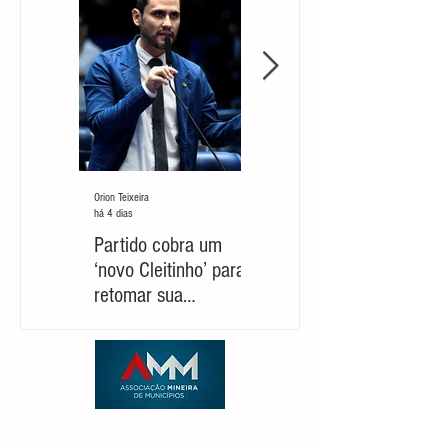
Orion Teixeira
Orion Teixeira
há 4 dias
30 de jul.
Partido cobra um
Marcelo Aro: jogada
‘novo Cleitinho’ para
com risco de suicídio
retomar sua
político
candidatura