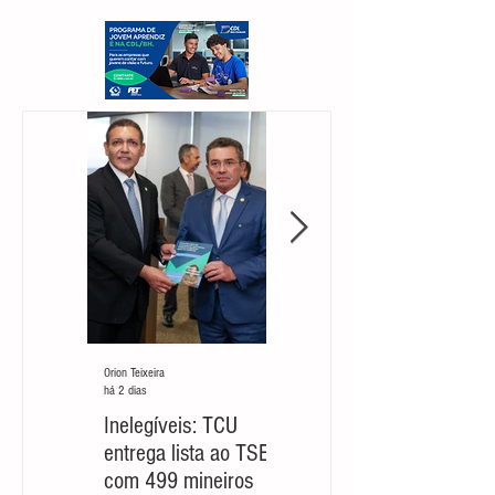
Orion Teixeira
Orion Teixeira
há 2 dias
há 6 dias
Inelegíveis: TCU
Partido cobra um
entrega lista ao TSE
‘novo Cleitinho’ para
com 499 mineiros
retomar sua