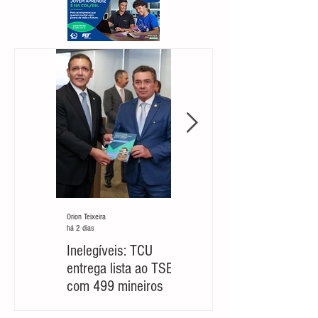
Orion Teixeira
Orion Teixeira
há 2 dias
há 7 dias
Inelegíveis: TCU
Partido cobra um
entrega lista ao TSE
‘novo Cleitinho’ para
com 499 mineiros
retomar sua
candidatura