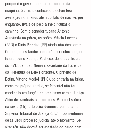
porque é o governador, tem o controle da 
máquina, é o mais conhecido e detém boa 
avaliação no interior, além do fato de não ter, por 
enquanto, rivais de peso a lhe dificultar o 
caminho. Sem o senador tucano Antonio 
Anastasia no páreo, as opões Márcio Lacerda 
(PSB) e Dinis Pinheiro (PP) ainda não decolaram.
Outros nomes também poderão ser colocados, no 
futuro, como Rodrigo Pacheco, deputado federal 
do PMDB, e Fuad Noman, secretário da Fazenda 
da Prefeitura de Belo Horizonte. O prefeito de 
Betim, Vittorio Medioli (PHS), só entraria na briga, 
como ele próprio admite, se Pimentel não for 
candidato em função de problemas com a Justiça.
Além de eventuais concorrentes, Pimentel sofreu, 
na sexta (15), a terceira denúncia contra si no 
Superior Tribunal de Justiça (STJ), mas nenhuma 
delas virou processo judicial até o momento. Se 
virar réu, não deverá ser afastado do cargo nem 