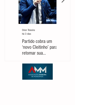
Orion Teixeira
Orion Teixeira
há 3 dias
30 de jul.
Partido cobra um
Marcelo Aro: jogada
‘novo Cleitinho’ para
com risco de suicídio
retomar sua
político
candidatura