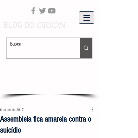
ORION
BLOG DO
6 de set. de 2017
Assembleia fica amarela contra o
suicídio