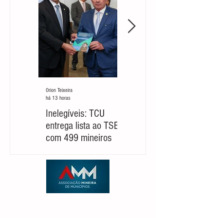
Orion Teixeira
Orion Teixeira
há 13 horas
há 5 dias
Inelegíveis: TCU
Partido cobra um
entrega lista ao TSE
‘novo Cleitinho’ para
com 499 mineiros
retomar sua
candidatura